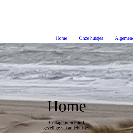
Home
Onze huisjes
Algemene
Home
Cottage in Schoorl
gezellige vakantiehuisjes